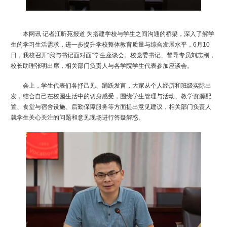
本网讯
记者江昕苑报道
为搭建学校与学生之间沟通的桥梁，深入了解学
生的学习生活需求，进一步提升学校整体教育质量与综合发展水平，
6
月
1
0
日，
我校召开“我与书记面对面”学生座谈会
。校党委书记、督导专员
刘志刚，
校长助理张明
出席，
相关部门负责人
与各学院学生代表参加座谈会。
会上，学生代表们各抒己见、踊跃发言，大家从个人经历和班级实际出
发，结合自己在校园生活中的切身感受，
围绕
学生管理与
活动、
教学资源配
置
、食堂与宿舍设施、后勤保障服务等方面提出意见建
议
，相关部门负责人
就
学生关心关注的问题和意见现场
进行
答疑解惑。