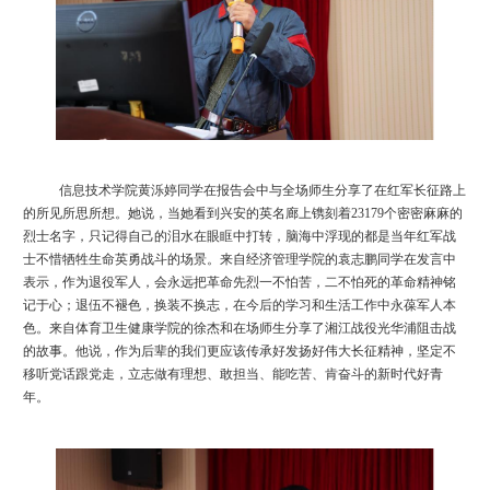
信息
技术学院
黄泺婷
同学在报告会中与全场师生分享了
在红军长征路上
的所见所思所想
。她说，
当她看到兴安的英名廊上镌刻着
23179个密密麻麻的
烈士名字，只记得自己的泪水在眼眶中打转，脑海中浮现的都是当年红军战
士
不惜
牺牲生命
英勇战斗
的场景。来自经济管理学院
的
袁志鹏同学
在发言中
表示
，
作为退役军人，
会永远把
革命先
烈
一不怕苦，二不怕死的革命精神铭
记于心
；
退伍不褪色，换装不换志，
在今后的
学习和生活工作中
永葆军人本
色
。
来自体育卫生健康学院的徐杰
和在场师生分享了
湘江战役光华浦阻击战
的故事。他说
，
作为后辈的我们更应该传承好发扬好
伟大
长征精神，
坚定不
移
听党话跟党走，
立志做有理想、敢担当、能吃苦、肯奋斗的新时代好青
年
。