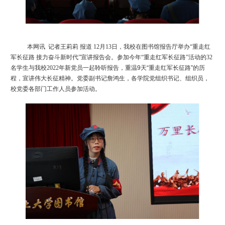
本网讯
记者
王莉莉
报道
12月
13
日，
我校
在图书馆报告厅举办
“
重走红
军长征路
接力奋斗新时代
”宣讲
报告会
。参加今年
“重走红军长征路”
活动的
32
名
学生
与我校
2022年新党员
一起聆听报告，重温
9天“重走红军长征路”的历
程，宣讲伟大长征精神
。
党委副书记詹鸿生，各学院党
组织书记
、组织员
，
校党委各部门工作人员参加活动。