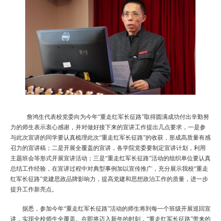
詹鸿生代表校党委
向为今年
“
重走红军长征路
”取得
圆满
成功付出辛勤努
力的师生
表示衷心感谢，
并
对做好接下来的宣讲工作提出几点要求
，一是
参
与此次宣讲的同学要认真梳理此次
“
重走红军长征路
”
的收获，形成高质量有感
召力的
宣讲
稿；
二是
开展全覆盖的宣讲，各学院党委要制定宣讲计划，利用
主题班会等形式开展宣讲活动；
三是
“重走红军长征路”活动的组织单位
要认真
总结工作经验，在宣讲过程中对典型事例加以宣传推广，充分展示我校
“
重走
红军长征路
”
党建思政品牌
影响力
，提高党建和
思想政治
工作的质量，
进一步
提升
工作新亮点。
据悉，
参加
今年
“重走红军长征路”活动的师生将到每一个班级开展巡回宣
讲，实现全校师生全覆盖。在即将迈入新年的时刻，“重走红军长征路”带来的