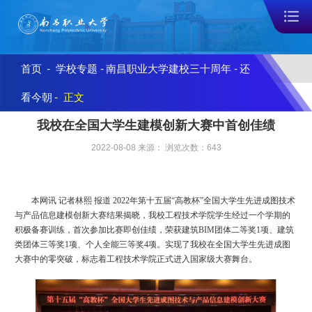
首页
-
学校专题
-
南昌职业大学建校三十周年
-
还
看今朝
-
正文
我校在全国大学生建模创新大赛中首创佳绩
2022-08-08 来源： 浏览次数：
643
本网讯 记者林熙 报道
2022年第十五届“高教杯”全国大学生先进成图技术
与产品信息建模创新大赛结果揭晓，我校工程技术学院学生经过一个学期的
积极备赛训练，首次参加比赛即创佳绩，荣获建筑BIM团体二等奖1项、建筑
类团体三等奖1项、个人全能三等奖4项。实现了我校在全国大学生先进成图
大赛中的零突破，标志着工程技术学院正式进入国家级大赛舞台。