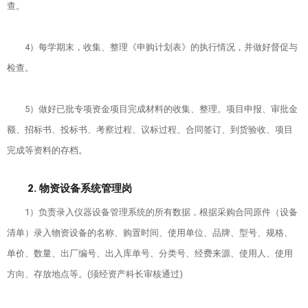
查。
大事记
教辅部门
媒体关注
名师荟萃
党建在线
合作交流
4）每学期末，收集、整理《申购计划表》的执行情况，并做好督促与
学校荣誉
学院动态
检查。
团学在线
赣台交流
招生就业
学校地图
5）做好已批专项资金项目完成材料的收集、整理。项目申报、审批金
校企合作
招生信息
学校印象
额、招标书、投标书、考察过程、议标过程、合同签订、到货验收、项目
完成等资料的存档。
就业指导
图像南职
校友会
2. 物资设备系统管理岗
创新创业
影像南职
公共服务
1）负责录入仪器设备管理系统的所有数据，根据采购合同原件（设备
清单）录入物资设备的名称、购置时间、使用单位、品牌、型号、规格、
书记信箱
单价、数量、出厂编号、出入库单号、分类号、经费来源、使用人、使用
方向、存放地点等。(须经资产科长审核通过)
校长信箱