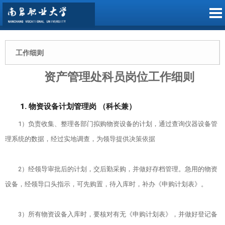
学校机构_南昌职业大学官方网站一省教育厅主管
导航
工作细则
首页
资产管理处科员岗位工作细则
学校概况
1. 物资设备计划管理岗 （科长兼）
1）负责收集、整理各部门拟购物资设备的计划，通过查询仪器设备管
学校简介
机构设置
理系统的数据，经过实地调查，为领导提供决策依据
基本信息
党群部门
新闻中心
2）经领导审批后的计划，交后勤采购，并做好存档管理。急用的物资
设备，经领导口头指示，可先购置，待入库时，补办《申购计划表》。
现任领导
职能部门
学校新闻
教学科研
历任领导
3）所有物资设备入库时，要核对有无《申购计划表》，并做好登记备
教学单位
信息公告
科研管理
党团建设