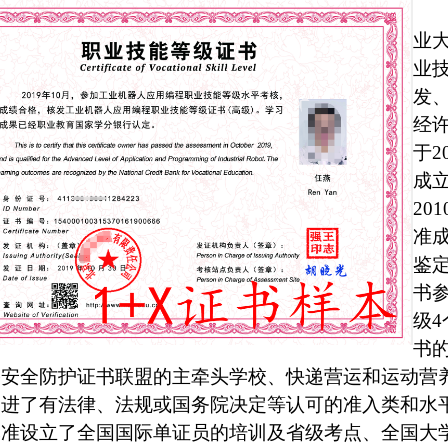
业
业
发
经
于2
成
20
准
鉴定
书
级4
书
络安全防护证书联盟的主牵头学校、快递营运和运动营
引进了有法律、法规或国务院决定等认可的准入类和水
准设立了全国国际单证员的培训及省级考点、全国大学