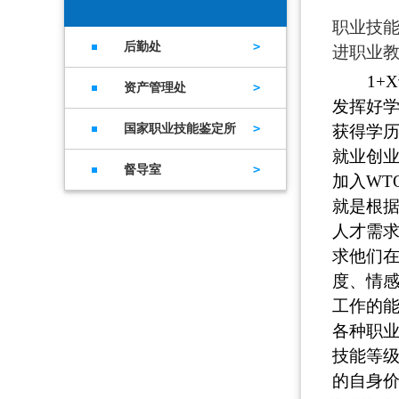
职业技能
后勤处
进职业
1+X
资产管理处
发挥好
国家职业技能鉴定所
获得学
就业创
督导室
加入WT
就是根
人才需
求他们
度、情
工作的
各种职业
技能等
的自身