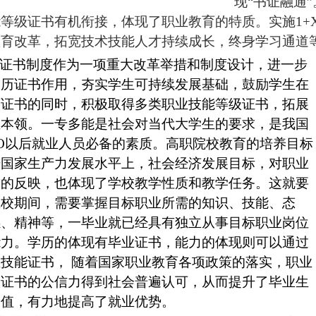
现“书证融通
等级证书有机衔接，体现了职业教育的特质。实施1+
教育改革，拓宽技术技能人才持续成长，终身学习通道
证书制度作为一项重大改革举措和制度设计，进一步
学历证书作用，夯实学生可持续发展基础，鼓励学生在
历证书的同时，积极取得多类职业技能等级证书，拓展
业本领。一专多能是社会对当代大学生的要求，是我国
O以后就业人员必备的素质。高职院校教育的培养目标
据国家生产力发展水平上，社会经济发展目标，对职业
求的反映，也体现了学校教学性质和教学任务。这就要
在校期间，需要掌握目标职业所需的知识、技能、态
感、精神等，一毕业就已经具有独立从事目标职业岗位
能力。学历的体现有毕业证书，能力的体现则可以通过
技能证书， 随着国家职业教育各项政策的落实，职业
级证书的公信力得到社会普遍认可，从而提升了毕业生
价值，有力地提高了就业优势。